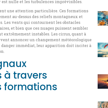
 y est nulle et les turbulences imprévisibles.
nt une attention particulière. Ces formations
lement au-dessus des reliefs montagneux et
s. Les vents qui contournent les obstacles
ires, et bien que ces nuages puissent sembler
nt extrêmement instables. Les cirrus, quant à
 peuvent annoncer un changement météorologique
n danger immédiat, leur apparition doit inciter à
on.
ignaux
 à travers
s formations