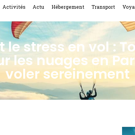
Activités
Actu
Hébergement
Transport
Voya
t le stress en vol : 
ur les nuages en Pa
voler sereinement