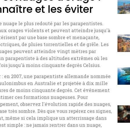
aître et les éviter
nuage le plus redouté par les parapentistes.
aux orages violents et peuvent atteindre jusqu'à
ctérisent par une base sombre et menaçante,
ques, de pluies torrentielles et de grêle. Les
nuages peuvent atteindre vingt mètres par
un parapentiste à des altitudes extrêmes où les
ois jusqu'à moins cinquante degrés Celsius.
r : en 2007, une parapentiste allemande nommée
ulonimbus en Australie et projetée à dix mille
tures de moins cinquante degrés. Cet événement
stimer ces formations nuageuses. Pour
ement, observez l'évolution rapide des nuages,
se très sombre. Dès que vous repérez ces signes,
t, même si cela implique un atterrissage dans
est simple : ne jamais rentrer dans un nuage,